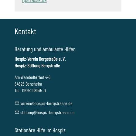
Kontakt
Beratung und ambulante Hilfen
Hospiz-Verein Bergstraße e. V.
Hospiz-Stiftung Bergstraße
Am Wambolterhof 4-6
64625 Bensheim
Tel.: 06251 98945-0
v
r
n
h
sp
z-b
rgstr
ss
d
st
ft
ng
h
sp
z-b
rgstr
ss
d
Stationäre Hilfe im Hospiz