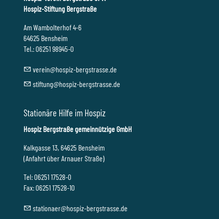
Hospiz-Stiftung Bergstraße
Am Wambolterhof 4-6
64625 Bensheim
Tel.: 06251 98945-0
v
r
n
h
sp
z-b
rgstr
ss
d
st
ft
ng
h
sp
z-b
rgstr
ss
d
Stationäre Hilfe im Hospiz
Hospiz Bergstraße gemeinnützige GmbH
Kalkgasse 13, 64625 Bensheim
(Anfahrt über Arnauer Straße)
Tel: 06251 17528-0
Fax: 06251 17528-10
st
t
n
r
h
sp
z-b
rgstr
ss
d